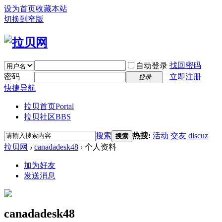
设为首页
收藏本站
切换到窄版
找回密码
自动登录
密码
立即注册
登录
快捷导航
拉贝首页
Portal
拉贝社区
BBS
搜索
热搜:
活动
交友
discuz
搜索
拉贝网
›
canadadesk48
›
个人资料
加为好友
发送消息
canadadesk48