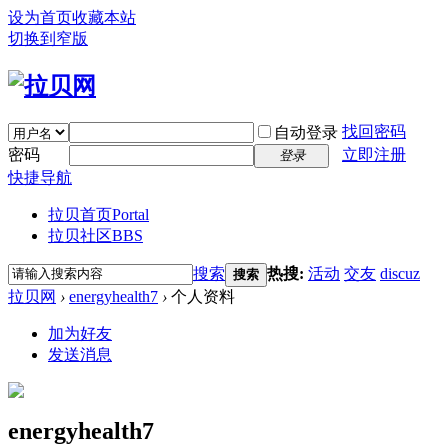
设为首页
收藏本站
切换到窄版
找回密码
自动登录
密码
立即注册
登录
快捷导航
拉贝首页
Portal
拉贝社区
BBS
搜索
热搜:
活动
交友
discuz
搜索
拉贝网
›
energyhealth7
›
个人资料
加为好友
发送消息
energyhealth7