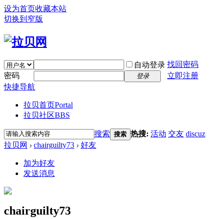
设为首页
收藏本站
切换到窄版
找回密码
自动登录
密码
立即注册
登录
快捷导航
拉贝首页
Portal
拉贝社区
BBS
搜索
热搜:
活动
交友
discuz
搜索
拉贝网
›
chairguilty73
›
好友
加为好友
发送消息
chairguilty73