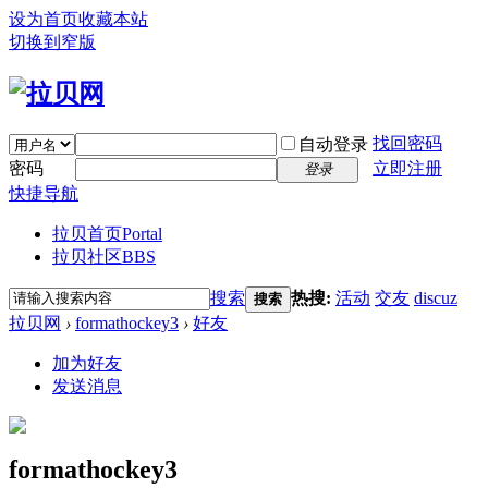
设为首页
收藏本站
切换到窄版
找回密码
自动登录
密码
立即注册
登录
快捷导航
拉贝首页
Portal
拉贝社区
BBS
搜索
热搜:
活动
交友
discuz
搜索
拉贝网
›
formathockey3
›
好友
加为好友
发送消息
formathockey3